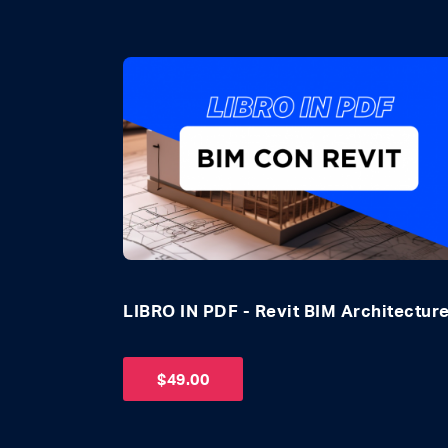
uida
LIBRO IN PDF - Unreal Engine per Tutt
$
29.00