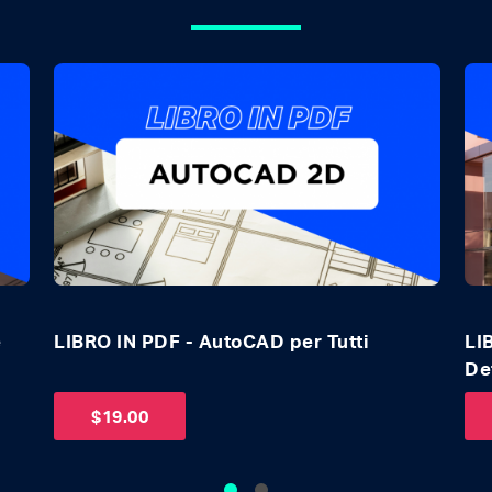
i
LIBRO IN PDF - Twinmotion per Tutti
LI
Tut
$
29.00