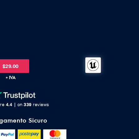
$
29.00
+ IVA
4.4
339
re
on
reviews
gamento Sicuro