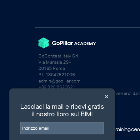
CoContest Italy Srl
Via Marsala 29H
00185 Roma
P.I. 13547621006
admin@gopillar.com
+39 320 8620621
I nostri uffici sono aperti dal lunedì al venerdì dal
Lasciaci la mail e ricevi gratis
il nostro libro sul BIM!