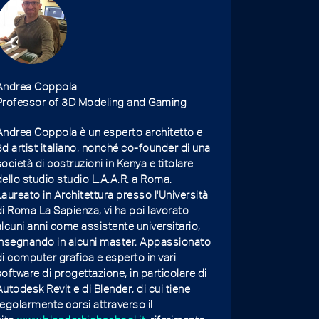
Andrea Coppola
Professor of 3D Modeling and Gaming
Andrea Coppola è un esperto architetto e
3d artist italiano, nonché co-founder di una
società di costruzioni in Kenya e titolare
dello studio studio L.A.A.R. a Roma.
Laureato in Architettura presso l'Università
di Roma La Sapienza, vi ha poi lavorato
alcuni anni come assistente universitario,
insegnando in alcuni master. Appassionato
di computer grafica e esperto in vari
software di progettazione, in particolare di
Autodesk Revit e di Blender, di cui tiene
regolarmente corsi attraverso il