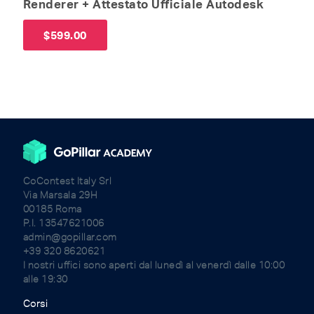
Renderer + Attestato Ufficiale Autodesk
$
599.00
CoContest Italy Srl
Via Marsala 29H
00185 Roma
P.I. 13547621006
admin@gopillar.com
+39 320 8620621
I nostri uffici sono aperti dal lunedì al venerdì dalle 10:00
alle 19:30
Corsi