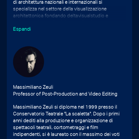
di architettura nazionali e internazionali si
specializza nel settore della visualizzazione
architettonica fondando deltavisualstudio e
collaborando con il celebre studio di
Espandi
visualizzazione Luxigon con sede a Parigi.
Massimiliano Zeuli
Professor of Post-Production and Video Editing
Massimiliano Zeuli si diploma nel 1999 presso il
Conservatorio Teatrale "La scaletta". Dopo i primi
anni dediti alla produzione e organizzazione di
spettacoli teatrali, cortometraggi e film
indipendenti, si è laureato con il massimo dei voti