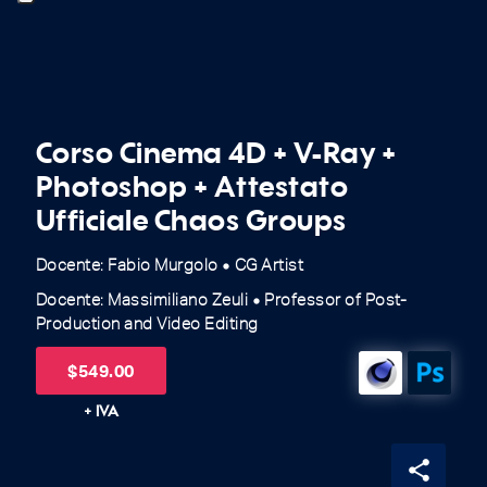
Corso Cinema 4D + V-Ray +
Photoshop + Attestato
Ufficiale Chaos Groups
Docente: Fabio Murgolo
CG Artist
fiber_manual_record
Docente: Massimiliano Zeuli
Professor of Post-
fiber_manual_record
Production and Video Editing
$
549.00
+ IVA
share