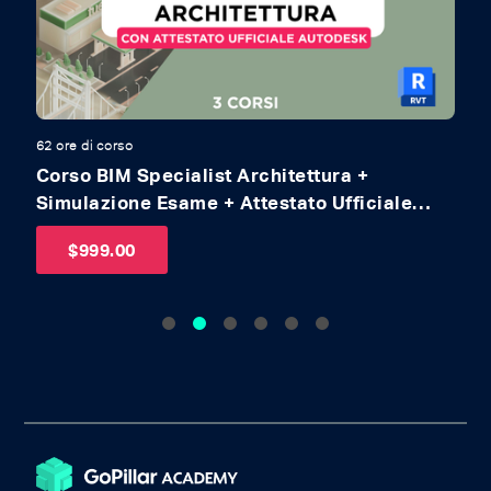
62 ore di corso
62
 +
Corso BIM Specialist Architettura +
C
Simulazione Esame + Attestato Ufficiale
S
Autodesk
A
$
999.00
E