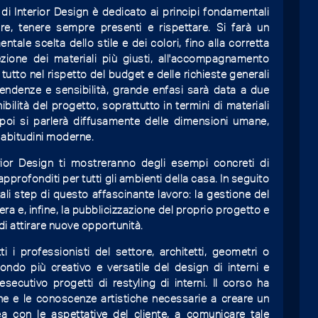
i Interior Design è dedicato ai principi fondamentali
e, tenere sempre presenti e rispettare. Si farà un
ale scelta dello stile e dei colori, fino alla corretta
lezione dei materiali più giusti, all'accompagnamento
l tutto nel rispetto del budget e delle richieste generali
tendenze e sensibilità, grande enfasi sarà data a due
ibilità del progetto, soprattutto in termini di materiali
oi si parlerà diffusamente delle dimensioni umane,
e abitudini moderne.
terior Design ti mostreranno degli esempi concreti di
 approfonditi per tutti gli ambienti della casa. In seguito
ali step di questo affascinante lavoro: la gestione del
pera e, infine, la pubblicizzazione del proprio progetto e
 di attirare nuove opportunità.
ti i professionisti del settore, architetti, geometri o
ondo più creativo e versatile del design di interni e
secutivo progetti di restyling di interni. Il corso ha
che e le conoscenze artistiche necessarie a creare un
ea con le aspettative del cliente, a comunicare tale