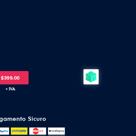
$
399.00
+ IVA
gamento Sicuro