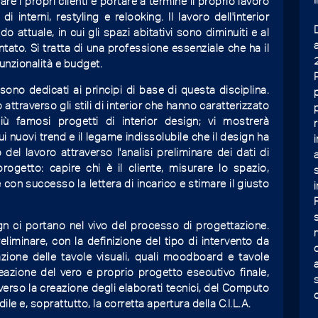
are i propri clienti e portare a termine il proprio lavoro
 interni, restyling e relooking. Il lavoro dell'interior
attuale, in cui gli spazi abitativi sono diminuiti e al
ato. Si tratta di una professione essenziale che ha il
funzionalità e budget.
sono dedicati ai principi di base di questa disciplina.
 attraverso gli stili di interior che hanno caratterizzato
 più famosi progetti di interior design; vi mostrerà
i nuovi trend e il legame indissolubile che il design ha
vo del lavoro attraverso l'analisi preliminare dei dati di
ogetto: capire chi è il cliente, misurare lo spazio,
e con successo la lettera di incarico e stimare il giusto
ign ci portano nel vivo del processo di progettazione.
eliminare, con la definizione del tipo di intervento da
azione delle tavole visuali, quali moodboard e tavole
eazione del vero e proprio progetto esecutivo finale,
averso la creazione degli elaborati tecnici, del Computo
ile e, soprattutto, la corretta apertura della C.I.L.A.