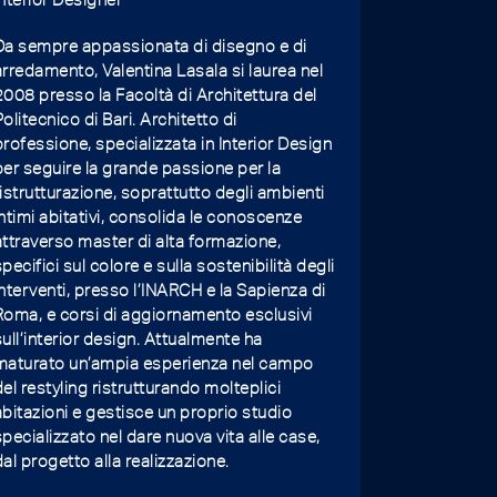
Da sempre appassionata di disegno e di
arredamento, Valentina Lasala si laurea nel
2008 presso la Facoltà di Architettura del
Politecnico di Bari. Architetto di
professione, specializzata in Interior Design
per seguire la grande passione per la
ristrutturazione, soprattutto degli ambienti
intimi abitativi, consolida le conoscenze
attraverso master di alta formazione,
specifici sul colore e sulla sostenibilità degli
interventi, presso l’INARCH e la Sapienza di
Roma, e corsi di aggiornamento esclusivi
sull’interior design. Attualmente ha
maturato un’ampia esperienza nel campo
del restyling ristrutturando molteplici
abitazioni e gestisce un proprio studio
specializzato nel dare nuova vita alle case,
dal progetto alla realizzazione.