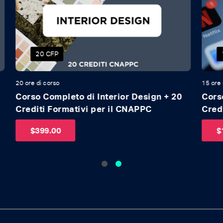
15 CFP
15 ore di corso
12 o
20
Corso Marketing per l'Architettura + 15
Cor
Crediti Formativi per il CNAPPC
Fo
$
199.00