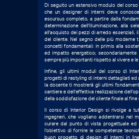
Di seguito un estensivo modulo del corso d
che un designer di interni deve conoscer
escursus completo, a partire dalla fondament
determinazione dell'illuminazione, alla se
all'acquisto dei pezzi di arredo essenziali, i
del cliente. Nel segno delle più moderne 
concetti fondamentali: in primis alla sosten
ed impatto energetico; secondariamente p
sempre più importanti rispetto al vivere e l
Infine, gli ultimi moduli del corso di In
progetti di restyling di interni dettagliati ed
la docente ti mostrerà gli ultimi fondament
cantiere e dell'effettiva realizzazione dell'o
della soddisfazione del cliente finale al fine
Il corso di Interior Design si rivolge a tut
ingegneri, che vogliano addentrarsi nel m
curare dal punto di vista progettuale ed e
l'obiettivo di fornire le competenze tecni
buon progetto di design di interni in lin