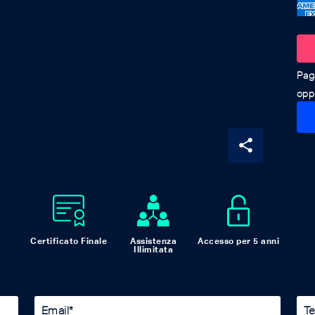
oppu
share
Certificato Finale
Assistenza
Accesso per 5 anni
Illimitata