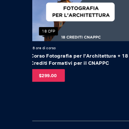
20 CFP
20 ore di corso
ettura + 18
Corso Completo di Interior Design + 
PPC
Crediti Formativi per il CNAPPC
$
399.00