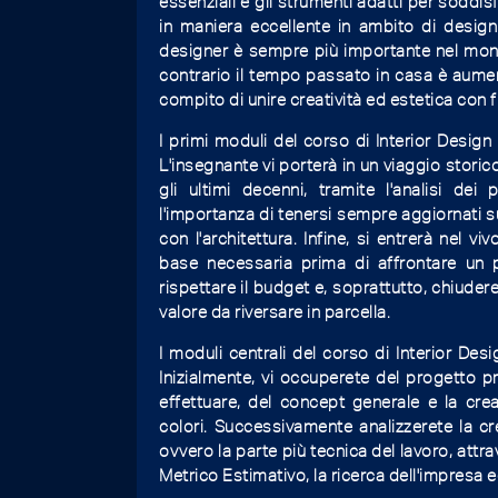
essenziali e gli strumenti adatti per soddisf
in maniera eccellente in ambito di design di
designer è sempre più importante nel mondo 
contrario il tempo passato in casa è aument
compito di unire creatività ed estetica con 
I primi moduli del corso di Interior Design 
L'insegnante vi porterà in un viaggio storico
gli ultimi decenni, tramite l'analisi dei
l'importanza di tenersi sempre aggiornati su
con l'architettura. Infine, si entrerà nel vi
base necessaria prima di affrontare un pr
rispettare il budget e, soprattutto, chiuder
valore da riversare in parcella.
I moduli centrali del corso di Interior Des
Inizialmente, vi occuperete del progetto pr
effettuare, del concept generale e la cre
colori. Successivamente analizzerete la cr
ovvero la parte più tecnica del lavoro, attr
Metrico Estimativo, la ricerca dell'impresa ed