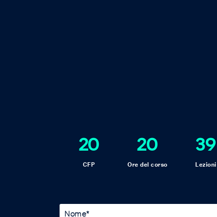
20
20
39
CFP
Ore del corso
Lezioni