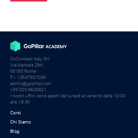
CoContest Italy Srl
Via Marsala 29H
00185 Roma
P.I. 13547621006
admin@gopillar.com
+39 320 8620621
I nostri uffici sono aperti dal lunedì al venerdì dalle 10:00
alle 19:30
Corsi
Chi Siamo
Blog