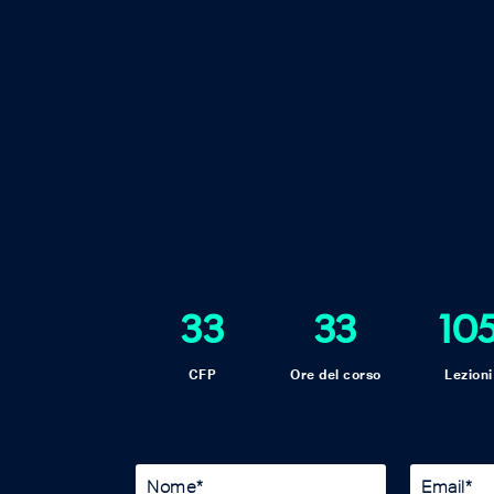
33
33
10
CFP
Ore del corso
Lezioni