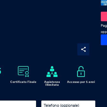
oppu
share
5
Certificato Finale
Assistenza
Accesso per 5 anni
Illimitata