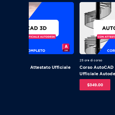
25 ore di corso
 Ufficiale
Corso AutoCAD 2D e 3D + Attestato
Ufficiale Autodesk
$
349.00