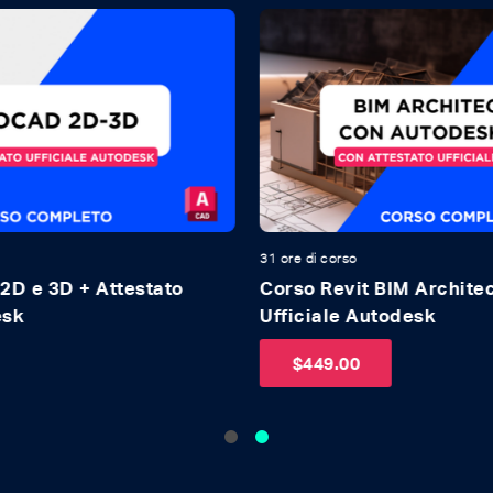
31 ore di corso
31 o
Corso Revit BIM Architecture + Attestato
Co
Ufficiale Autodesk
Uf
Re
$
449.00