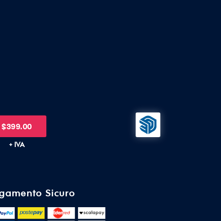
$
399.00
+ IVA
gamento Sicuro