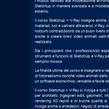
I moduli dedicati alla modellazione affront
Sketchup in maniera avanzata e a modellar
esterno.
Il corso Sketchup + V-Ray insegna anche, 
materiali, luci e camere attraverso V-Ray, 
notturni contraddistinti da un buon livello d
anche a creare brevi video animati walk-
realizzato.
Sia i principianti che i professionisti e
strumenti e funzioni di SketchUp e V-Ray pe
semplici mosse.
La finalità ultima del corso è insegnare a re
di fotorealismo nonché video animati dello 
un software economico, versatile e facile d
Il corso Sketchup + V-Ray si rivolge a tutti i
per architetti, ingegneri edili, geometri, 
rendering 3D rapidi e di buona qualità ai 
rivolge anche a arredatori, negozi di arreda