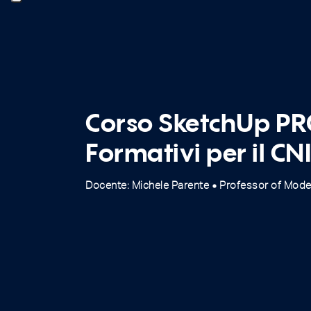
Corso SketchUp PRO
Formativi per il CN
Docente: Michele Parente
Professor of Model
fiber_manual_record