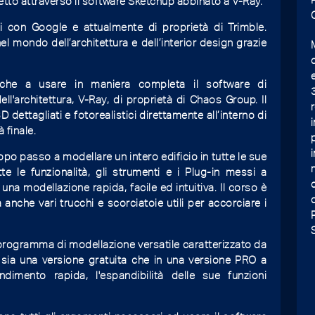
tto attraverso il software Sketchup abbinato a V-Ray.
 con Google e attualmente di proprietà di Trimble.
el mondo dell’architettura e dell’interior design grazie
che a usare in maniera completa il software di
l'architettura, V-Ray, di proprietà di Chaos Group. Il
dettagliati e fotorealistici direttamente all’interno di
 finale.
o passo a modellare un intero edificio in tutte le sue
utte le funzionalità, gli strumenti e i Plug-in messi a
a modellazione rapida, facile ed intuitiva. Il corso è
nche vari trucchi e scorciatoie utili per accorciare i
 programma di modellazione versatile caratterizzato da
e sia una versione gratuita che in una versione PRO a
imento rapida, l'espandibilità delle sue funzioni