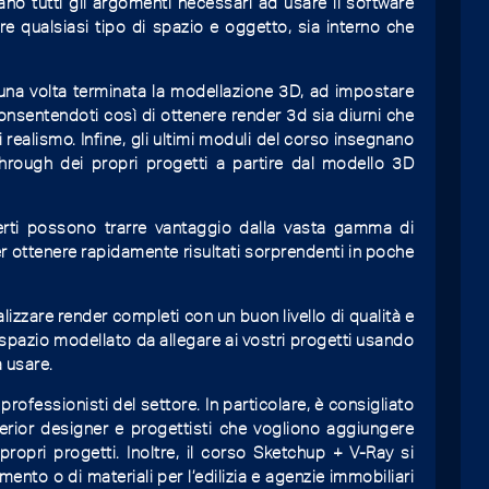
ano tutti gli argomenti necessari ad usare il software
e qualsiasi tipo di spazio e oggetto, sia interno che
una volta terminata la modellazione 3D, ad impostare
consentendoti così di ottenere render 3d sia diurni che
i realismo. Infine, gli ultimi moduli del corso insegnano
through dei propri progetti a partire dal modello 3D
sperti possono trarre vantaggio dalla vasta gamma di
r ottenere rapidamente risultati sorprendenti in poche
alizzare render completi con un buon livello di qualità e
spazio modellato da allegare ai vostri progetti usando
a usare.
 professionisti del settore. In particolare, è consigliato
interior designer e progettisti che vogliono aggiungere
propri progetti. Inoltre, il corso Sketchup + V-Ray si
mento o di materiali per l’edilizia e agenzie immobiliari