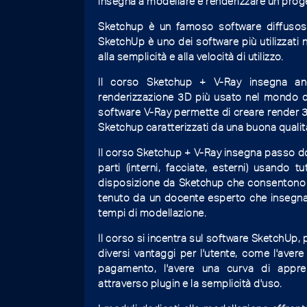
insegna a modellare e renderizzare un proge
Sketchup è un famoso software diffusosi
SketchUp è uno dei software più utilizzati n
alla semplicità e alla velocità di utilizzo.
Il corso Sketchup + V-Ray insegna an
renderizzazione 3D più usato nel mondo del
software V-Ray permette di creare render 3D 
Sketchup caratterizzati da una buona qualità
Il corso Sketchup + V-Ray insegna passo dop
parti (interni, facciate, esterni) usando t
disposizione da Sketchup che consentono un
tenuto da un docente esperto che insegna a
tempi di modellazione.
Il corso si incentra sul software SketchUp,
diversi vantaggi per l'utente, come l'aver
pagamento, l'avere una curva di apprend
attraverso plugin e la semplicità d'uso.