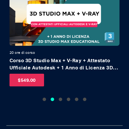
20 ore di corso
12
Corso 3D Studio Max + V-Ray + Attestato
C
Ufficiale Autodesk + 1 Anno di Licenza 3D
A
Studio Educational
$
549.00