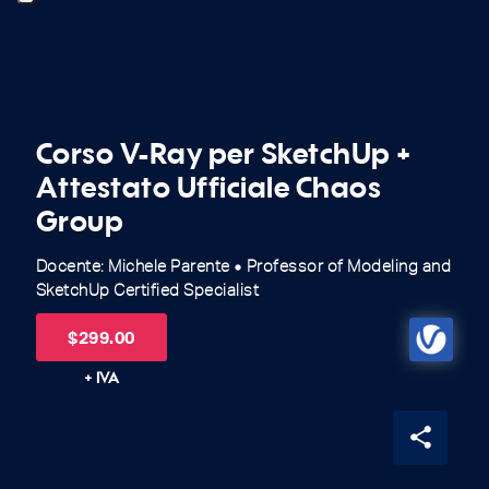
Corso V-Ray per SketchUp +
Attestato Ufficiale Chaos
Group
Docente: Michele Parente
Professor of Modeling and
fiber_manual_record
SketchUp Certified Specialist
$
299.00
+ IVA
share