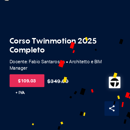
Corso Twinmotion 2025
Completo
Docente: Fabio Santarossa
Architetto e BIM
fiber_manual_record
Manager
$
109.03
$
349.00
+ IVA
share