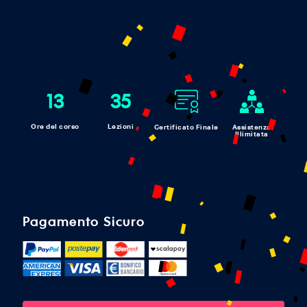
13
35
Ore del corso
Lezioni
Certificato Finale
Assistenza
Illimitata
Pagamento Sicuro