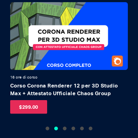
16 ore di corso
17
Corso Corona Renderer 12 per 3D Studio
C
Max + Attestato Ufficiale Chaos Group
A
$
299.00