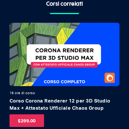
Corsi correlati
16 ore di corso
17
Corso Corona Renderer 12 per 3D Studio
C
Max + Attestato Ufficiale Chaos Group
A
$
299.00