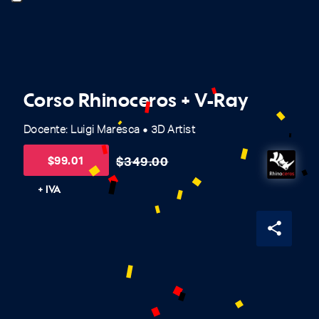
Corso Rhinoceros + V-Ray
Docente: Luigi Maresca
3D Artist
fiber_manual_record
$
99.01
$
349.00
+ IVA
share