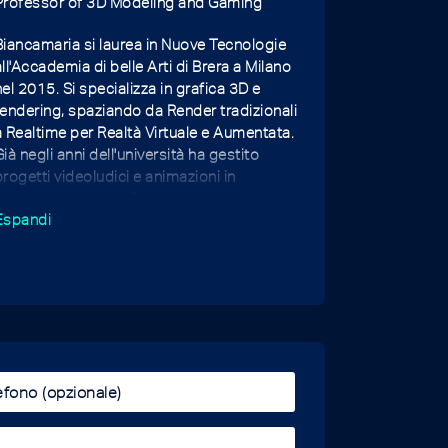
Professor of 3D Modeling and Gaming
Biancamaria si laurea in Nuove Tecnologie
all'Accademia di belle Arti di Brera a Milano
nel 2015. Si specializza in grafica 3D e
rendering, spaziando da Render tradizionali
a Realtime per Realtà Virtuale e Aumentata.
Già negli anni dell'università ha gestito
progetti videoludici e animazioni in
collaborazione con Politecnico e Università
Espandi
Statale di Milano. Espone per 3 anni
consecutivi alla Biennale di Venezia nel
padiglione di Game Art e tiene diverse
conferenze sulla gamification in vari istituti,
ha prodotto App di gamification per società
private e per i Beni Culturali.