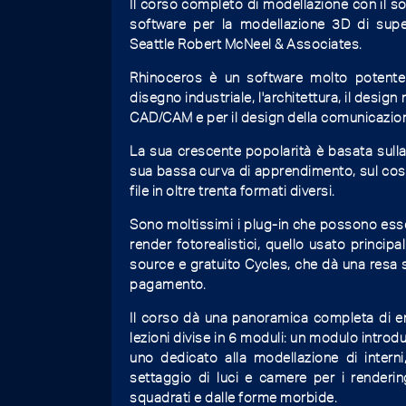
Il corso completo di modellazione con il s
software per la modellazione 3D di superf
Seattle Robert McNeel & Associates.
Rhinoceros è un software molto potente e
disegno industriale, l'architettura, il design n
CAD/CAM e per il design della comunicazio
La sua crescente popolarità è basata sulla s
sua bassa curva di apprendimento, sul cost
file in oltre trenta formati diversi.
Sono moltissimi i plug-in che possono esser
render fotorealistici, quello usato princip
source e gratuito Cycles, che dà una resa s
pagamento.
Il corso dà una panoramica completa di en
lezioni divise in 6 moduli: un modulo introd
uno dedicato alla modellazione di interni
settaggio di luci e camere per i renderin
squadrati e dalle forme morbide.