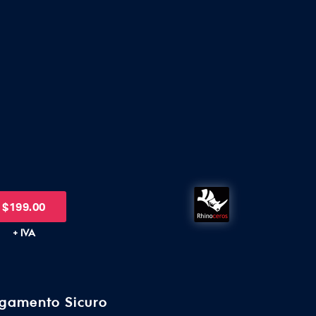
$
199.00
+ IVA
gamento Sicuro