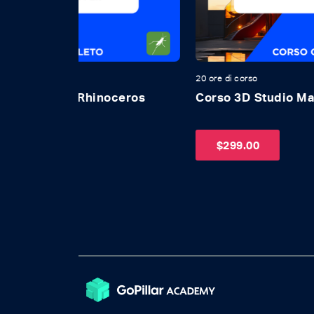
20 ore di corso
oceros
Corso 3D Studio Max + V-Ray
$
299.00