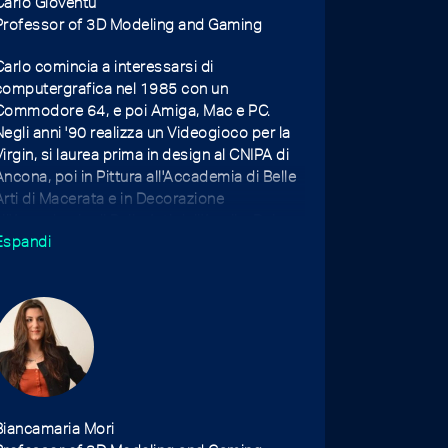
Carlo Gioventu’
Professor of 3D Modeling and Gaming
Carlo comincia a interessarsi di
computergrafica nel 1985 con un
Commodore 64, e poi Amiga, Mac e PC.
Negli anni '90 realizza un Videogioco per la
Virgin, si laurea prima in design al CNIPA di
Ancona, poi in Pittura all'Accademia di Belle
Arti di Macerata e in Decorazione
all'Accademia di Belle Arti dell'Aquila. Dal
Espandi
2000 ha una cattedra di Modellazione e
Renderizzazione 3D a Macerata, dal 2003
insegna Computer Games a Brera a Milano e
lavora nel campo della digitalizzazione 3D
per i beni culturali. Dal 2018 è docente di
Ruolo di Tecniche della Modellazione
Digitale 3D a Macerata.
Biancamaria Mori