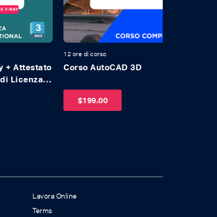
re di corso
12 ore di corso
rso AutoCAD 3D
Corso AutoC
Autodesk
$
199.00
$
249.00
Lavora Online
Terms