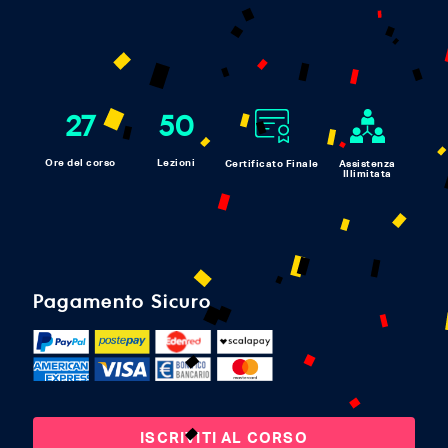
27
50
Ore del corso
Lezioni
Certificato Finale
Assistenza
Illimitata
Pagamento Sicuro
ISCRIVITI AL CORSO