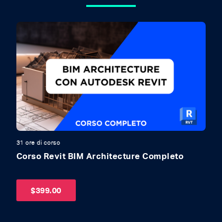
31 ore di corso
31
Corso Revit BIM Architecture Completo
C
U
$
399.00