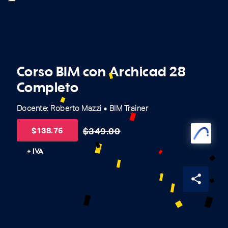
Corso BIM con Archicad 28
Completo
Docente: Roberto Mazzi
BIM Trainer
fiber_manual_record
$
138.76
$
349.00
+ IVA
share