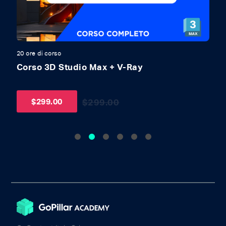
20 ore di corso
20
Corso 3D Studio Max + V-Ray
C
U
S
$
299.00
$
299.00