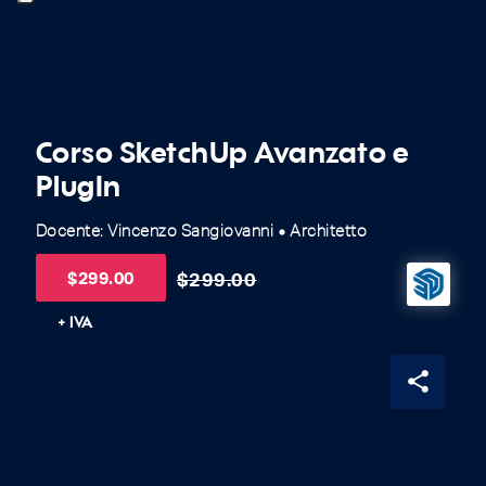
Corso SketchUp Avanzato e
PlugIn
Docente: Vincenzo Sangiovanni
Architetto
fiber_manual_record
$
299.00
$
299.00
+ IVA
share