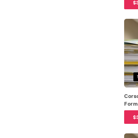
$
Corso
Form
$