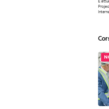
È attu
Projec
Intern
Cor