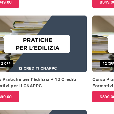
349.00
$
349.0
12 CFP
12 CF
 Pratiche per l'Edilizia + 12 Crediti
Corso Prat
ativi per il CNAPPC
Formativi 
399.00
$
399.0