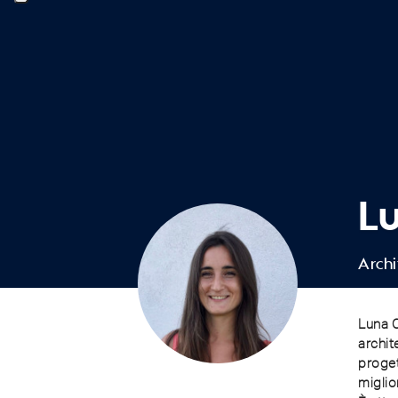
L
Archi
Luna C
archit
proget
miglio