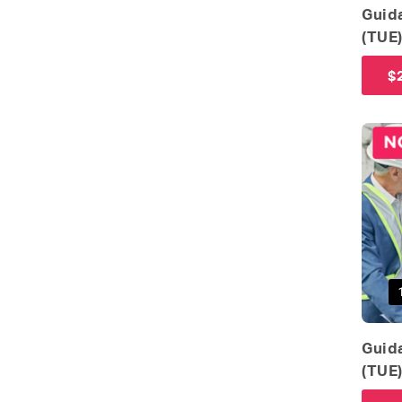
Guida
(TUE
$
Guida
(TUE)