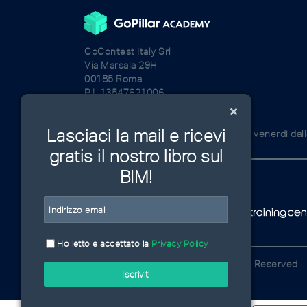
CoContest Italy Srl
Via Marsala 29H
00185 Roma
P.I. 13547621006
admin@gopillar.com
+39 320 8620621
Lasciaci la mail e ricevi
I nostri uffici sono aperti dal lunedì al venerdì dal
gratis il nostro libro sul
BIM!
Ho letto e accettato la
Privacy Policy
© GoPillar Academy 2020 | All Rights Reserved
Iscriviti