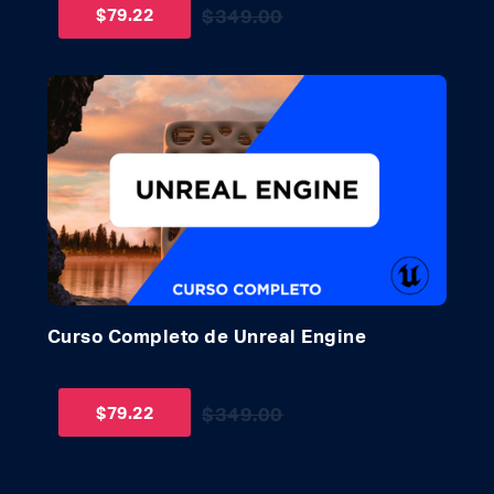
$
79.22
$
349.00
Curso Completo de Unreal Engine
$
79.22
$
349.00