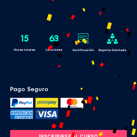
15
63
Horas totales
Lecciones
Certificación
Soporte ilimitado
Pago Seguro
INSCRIBIRSE AL CURSO