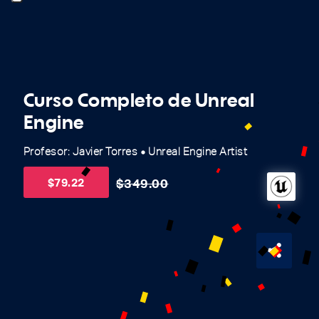
Curso Completo de Unreal
Engine
Profesor: Javier Torres
Unreal Engine Artist
fiber_manual_record
$
79.22
$
349.00
share