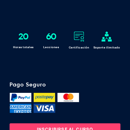
20
60
Horas totales
Lecciones
Certificación
Soporte ilimitado
Pago Seguro
INSCRIBIRSE AL CURSO