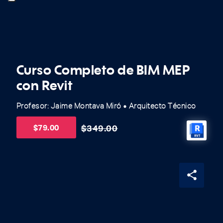
Curso Completo de BIM MEP
con Revit
Profesor: Jaime Montava Miró
Arquitecto Técnico
fiber_manual_record
$
79.00
$
349.00
share