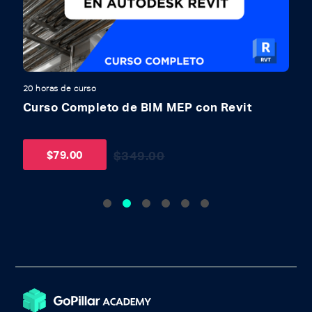
20 horas de curso
1
Curso Completo de BIM MEP con Revit
C
$
79.00
$
349.00